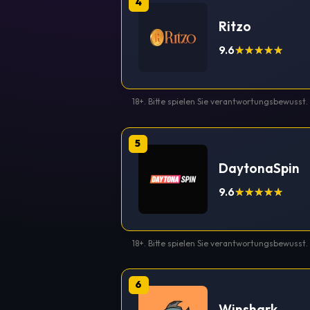
4
Ritzo
9.6
★★★★★
★★★★★
18+. Bitte spielen Sie verantwortungsbewusst.
5
DaytonaSpin
9.6
★★★★★
★★★★★
18+. Bitte spielen Sie verantwortungsbewusst.
6
Winshark