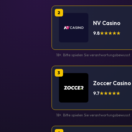
2
NV Casino
9.8
★★★★★
★★★★★
18+. Bitte spielen Sie verantwortungsbewusst.
3
Zoccer Casino
9.7
★★★★★
★★★★★
18+. Bitte spielen Sie verantwortungsbewusst.