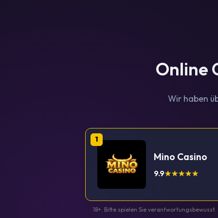
Zum
Inhalt
springen
Online 
Wir haben üb
1
Mino Casino
9.9
★★★★★
★★★★★
18+. Bitte spielen Sie verantwortungsbewusst.