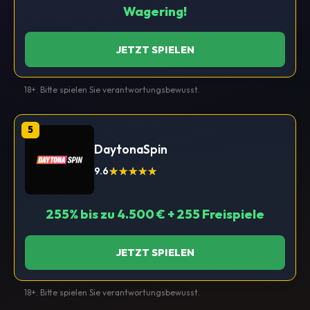
Wagering!
JETZT SPIELEN
18+. Bitte spielen Sie verantwortungsbewusst.
5
DaytonaSpin
9.6
★★★★★
★★★★★
255% bis zu 4.500 € + 255 Freispiele
JETZT SPIELEN
18+. Bitte spielen Sie verantwortungsbewusst.