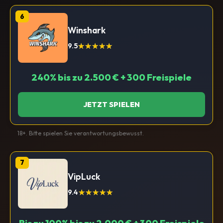
6
Winshark
9.5
★★★★★
★★★★★
240% bis zu 2.500 € + 300 Freispiele
JETZT SPIELEN
18+. Bitte spielen Sie verantwortungsbewusst.
7
VipLuck
9.4
★★★★★
★★★★★