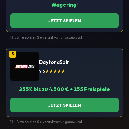
Wagering!
JETZT SPIELEN
18+. Bitte spielen Sie verantwortungsbewusst.
5
DaytonaSpin
9.6
★★★★★
★★★★★
255% bis zu 4.500 € + 255 Freispiele
JETZT SPIELEN
18+. Bitte spielen Sie verantwortungsbewusst.