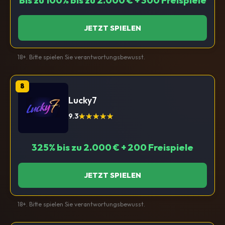
Bis zu 100% bis zu 2.000 € + 300 Freispiele
JETZT SPIELEN
18+. Bitte spielen Sie verantwortungsbewusst.
8
Lucky7
9.3
★★★★★
★★★★★
325% bis zu 2.000 € + 200 Freispiele
JETZT SPIELEN
18+. Bitte spielen Sie verantwortungsbewusst.