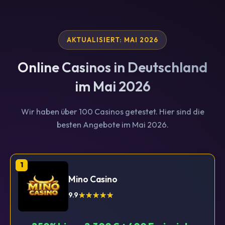
Zum
Inhalt
springen
AKTUALISIERT: MAI 2026
Online Casinos in Deutschland
im Mai 2026
Wir haben über 100 Casinos getestet. Hier sind die
besten Angebote im Mai 2026.
1
Mino Casino
9.9
★★★★★
★★★★★