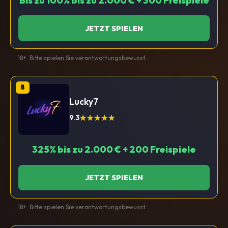
Bis zu 100% bis zu 2.000 € + 300 Freispiele
JETZT SPIELEN
18+. Bitte spielen Sie verantwortungsbewusst.
8
Lucky7
9.3
★★★★★
★★★★★
325% bis zu 2.000 € + 200 Freispiele
JETZT SPIELEN
18+. Bitte spielen Sie verantwortungsbewusst.