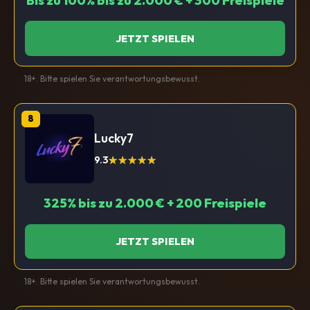
Bis zu 100% bis zu 2.000 € + 300 Freispiele
JETZT SPIELEN
18+. Bitte spielen Sie verantwortungsbewusst.
8
Lucky7
9.3
★★★★★
★★★★★
325% bis zu 2.000 € + 200 Freispiele
JETZT SPIELEN
18+. Bitte spielen Sie verantwortungsbewusst.