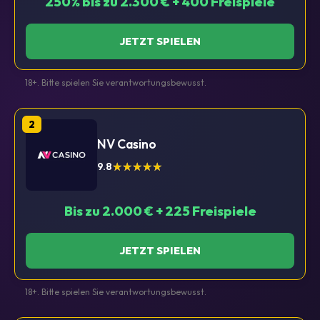
250% bis zu 2.300 € + 400 Freispiele
JETZT SPIELEN
18+. Bitte spielen Sie verantwortungsbewusst.
2
NV Casino
9.8
★★★★★
★★★★★
Bis zu 2.000 € + 225 Freispiele
JETZT SPIELEN
18+. Bitte spielen Sie verantwortungsbewusst.