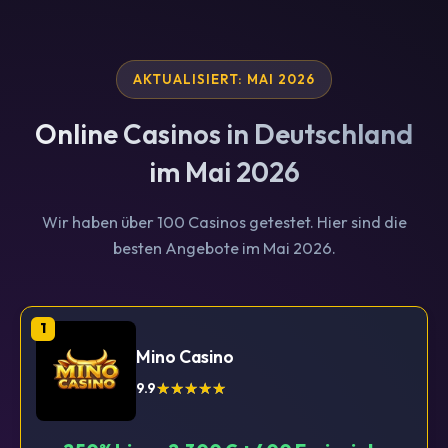
Zum
Inhalt
springen
AKTUALISIERT: MAI 2026
Online Casinos in Deutschland
im Mai 2026
Wir haben über 100 Casinos getestet. Hier sind die
besten Angebote im Mai 2026.
1
Mino Casino
9.9
★★★★★
★★★★★