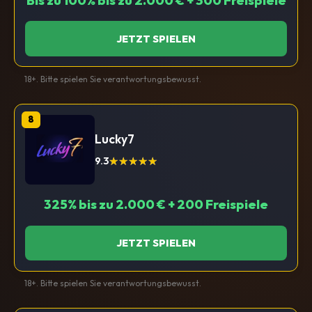
Bis zu 100% bis zu 2.000 € + 300 Freispiele
JETZT SPIELEN
18+. Bitte spielen Sie verantwortungsbewusst.
8
Lucky7
9.3
★★★★★
★★★★★
325% bis zu 2.000 € + 200 Freispiele
JETZT SPIELEN
18+. Bitte spielen Sie verantwortungsbewusst.