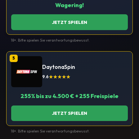
Wagering!
JETZT SPIELEN
18+. Bitte spielen Sie verantwortungsbewusst.
5
DaytonaSpin
9.6
★★★★★
★★★★★
255% bis zu 4.500 € + 255 Freispiele
JETZT SPIELEN
18+. Bitte spielen Sie verantwortungsbewusst.