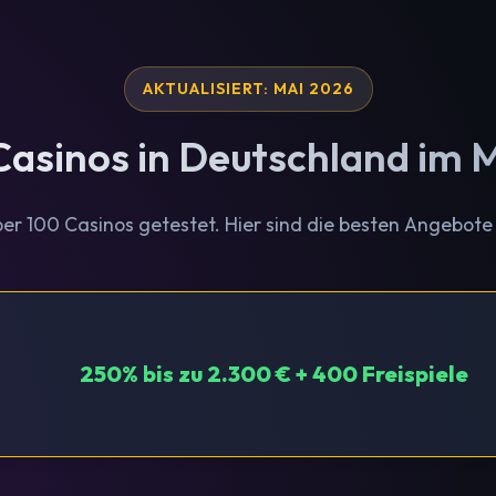
AKTUALISIERT: MAI 2026
Casinos in Deutschland im 
er 100 Casinos getestet. Hier sind die besten Angebote
250% bis zu 2.300 € + 400 Freispiele