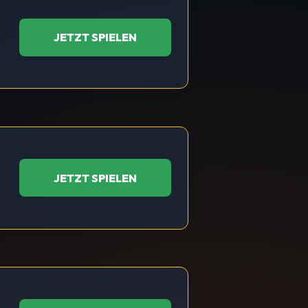
JETZT SPIELEN
JETZT SPIELEN