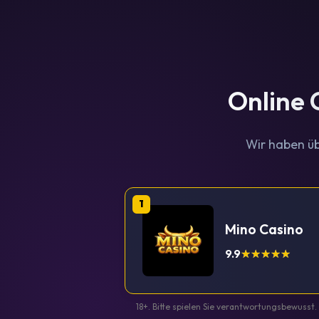
Zum
Inhalt
springen
Online 
Wir haben üb
1
Mino Casino
9.9
★★★★★
★★★★★
18+. Bitte spielen Sie verantwortungsbewusst.