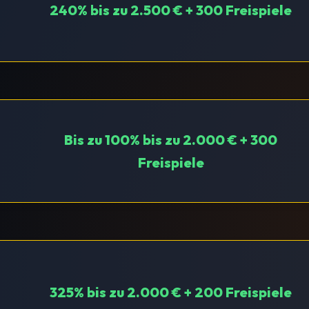
240% bis zu 2.500 € + 300 Freispiele
Bis zu 100% bis zu 2.000 € + 300
Freispiele
325% bis zu 2.000 € + 200 Freispiele