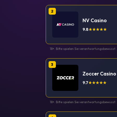
2
NV Casino
9.8
★★★★★
★★★★★
18+. Bitte spielen Sie verantwortungsbewusst.
3
Zoccer Casino
9.7
★★★★★
★★★★★
18+. Bitte spielen Sie verantwortungsbewusst.