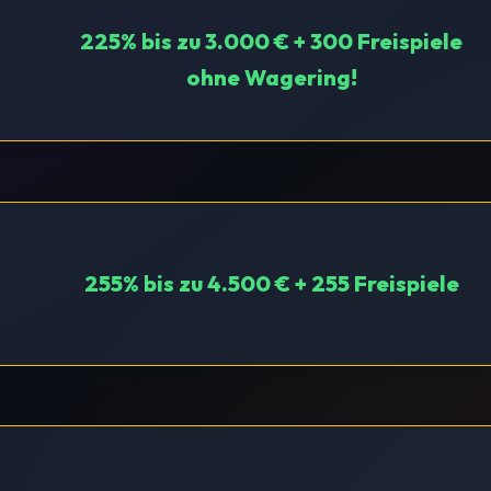
225% bis zu 3.000 € + 300 Freispiele
ohne Wagering!
255% bis zu 4.500 € + 255 Freispiele