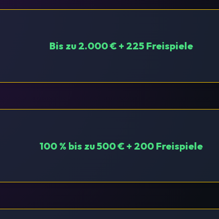
Bis zu 2.000 € + 225 Freispiele
100 % bis zu 500 € + 200 Freispiele