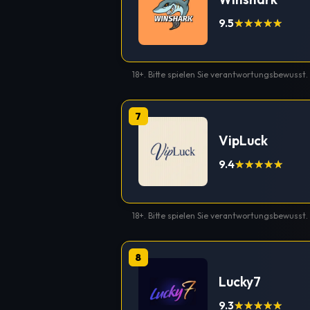
9.5
★★★★★
★★★★★
18+. Bitte spielen Sie verantwortungsbewusst.
7
VipLuck
9.4
★★★★★
★★★★★
18+. Bitte spielen Sie verantwortungsbewusst.
8
Lucky7
9.3
★★★★★
★★★★★