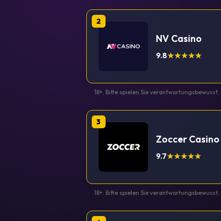
2
NV Casino
9.8
★★★★★
★★★★★
18+. Bitte spielen Sie verantwortungsbewusst.
3
Zoccer Casino
9.7
★★★★★
★★★★★
18+. Bitte spielen Sie verantwortungsbewusst.