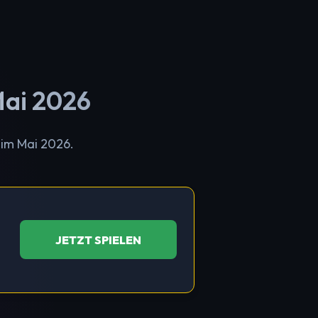
Mai 2026
 im Mai 2026.
JETZT SPIELEN