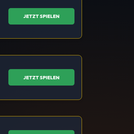
JETZT SPIELEN
JETZT SPIELEN