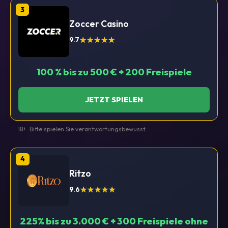
3
Zoccer Casino
9.7
★★★★★
★★★★★
100 % bis zu 500 € + 200 Freispiele
JETZT SPIELEN
18+. Bitte spielen Sie verantwortungsbewusst.
4
Ritzo
9.6
★★★★★
★★★★★
225% bis zu 3.000 € + 300 Freispiele ohne