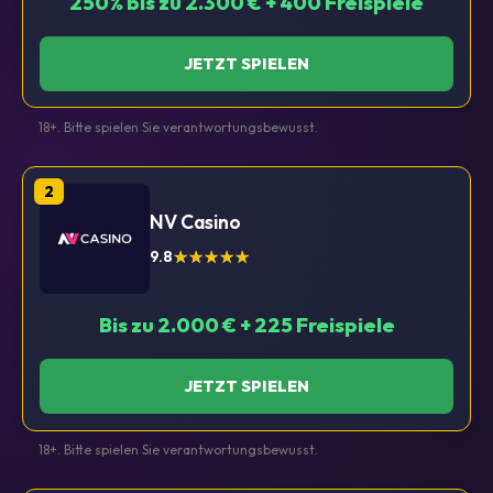
250% bis zu 2.300 € + 400 Freispiele
JETZT SPIELEN
18+. Bitte spielen Sie verantwortungsbewusst.
2
NV Casino
9.8
★★★★★
★★★★★
Bis zu 2.000 € + 225 Freispiele
JETZT SPIELEN
18+. Bitte spielen Sie verantwortungsbewusst.