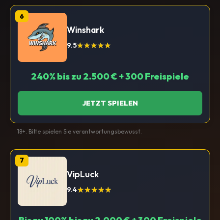
6
Winshark
9.5
★★★★★
★★★★★
240% bis zu 2.500 € + 300 Freispiele
JETZT SPIELEN
18+. Bitte spielen Sie verantwortungsbewusst.
7
VipLuck
9.4
★★★★★
★★★★★