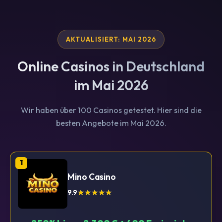
Zum
Inhalt
springen
AKTUALISIERT: MAI 2026
Online Casinos in Deutschland
im Mai 2026
Wir haben über 100 Casinos getestet. Hier sind die
besten Angebote im Mai 2026.
1
Mino Casino
9.9
★★★★★
★★★★★