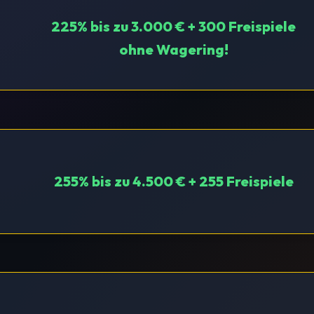
225% bis zu 3.000 € + 300 Freispiele
ohne Wagering!
255% bis zu 4.500 € + 255 Freispiele