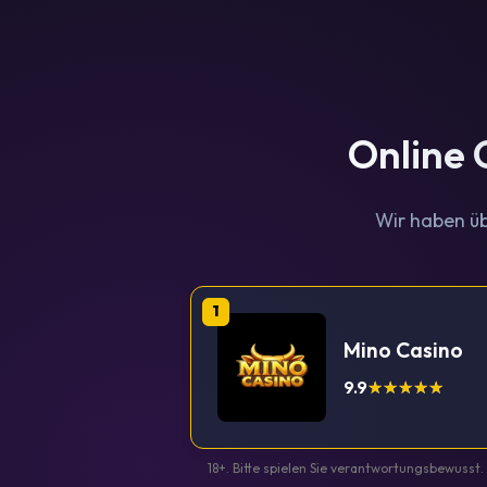
Zum
Inhalt
springen
Online 
Wir haben üb
1
Mino Casino
9.9
★★★★★
★★★★★
18+. Bitte spielen Sie verantwortungsbewusst.