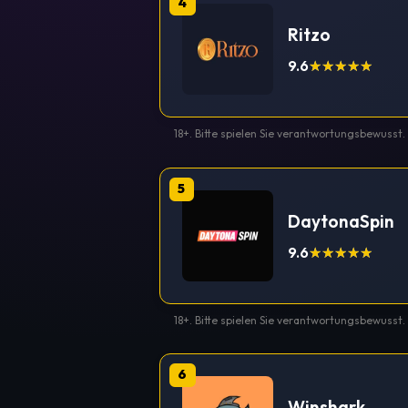
4
Ritzo
9.6
★★★★★
★★★★★
18+. Bitte spielen Sie verantwortungsbewusst.
5
DaytonaSpin
9.6
★★★★★
★★★★★
18+. Bitte spielen Sie verantwortungsbewusst.
6
Winshark