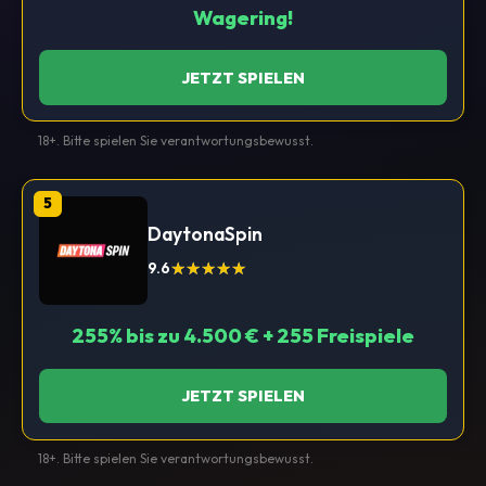
Wagering!
JETZT SPIELEN
18+. Bitte spielen Sie verantwortungsbewusst.
5
DaytonaSpin
9.6
★★★★★
★★★★★
255% bis zu 4.500 € + 255 Freispiele
JETZT SPIELEN
18+. Bitte spielen Sie verantwortungsbewusst.