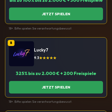
Bis zu 100% bis zu 2.000 € + 300 Freispiele
JETZT SPIELEN
18+. Bitte spielen Sie verantwortungsbewusst.
8
Lucky7
9.3
★★★★★
★★★★★
325% bis zu 2.000 € + 200 Freispiele
JETZT SPIELEN
18+. Bitte spielen Sie verantwortungsbewusst.