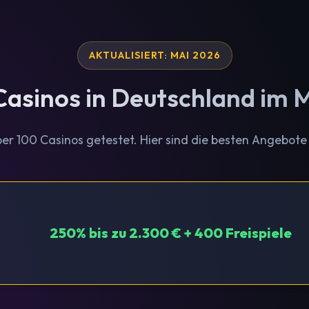
AKTUALISIERT: MAI 2026
Casinos in Deutschland im 
er 100 Casinos getestet. Hier sind die besten Angebote
250% bis zu 2.300 € + 400 Freispiele