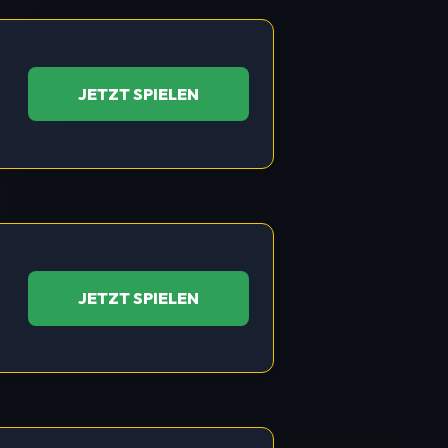
JETZT SPIELEN
JETZT SPIELEN