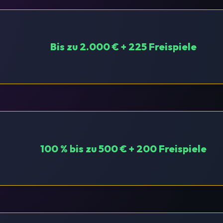
Bis zu 2.000 € + 225 Freispiele
100 % bis zu 500 € + 200 Freispiele