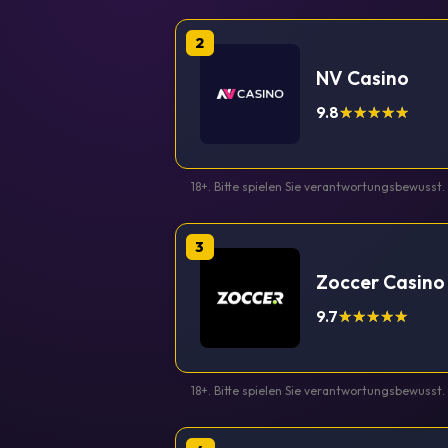
2
NV Casino
9.8
★★★★★
★★★★★
18+. Bitte spielen Sie verantwortungsbewusst.
3
Zoccer Casino
9.7
★★★★★
★★★★★
18+. Bitte spielen Sie verantwortungsbewusst.