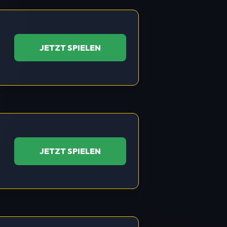
JETZT SPIELEN
JETZT SPIELEN