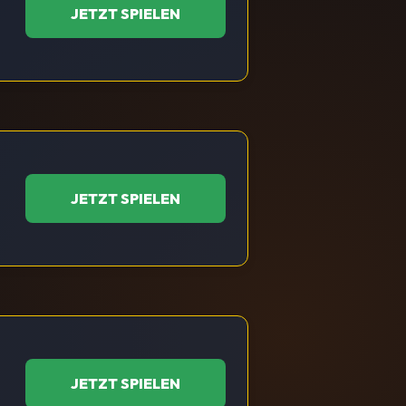
JETZT SPIELEN
JETZT SPIELEN
JETZT SPIELEN