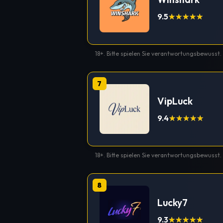
9.5
★★★★★
★★★★★
18+. Bitte spielen Sie verantwortungsbewusst.
7
VipLuck
9.4
★★★★★
★★★★★
18+. Bitte spielen Sie verantwortungsbewusst.
8
Lucky7
9.3
★★★★★
★★★★★