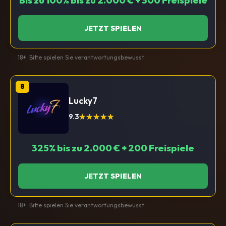
Bis zu 100% bis zu 2.000 € + 300 Freispiele
JETZT SPIELEN
18+. Bitte spielen Sie verantwortungsbewusst.
8
Lucky7
9.3
★★★★★
★★★★★
325% bis zu 2.000 € + 200 Freispiele
JETZT SPIELEN
18+. Bitte spielen Sie verantwortungsbewusst.