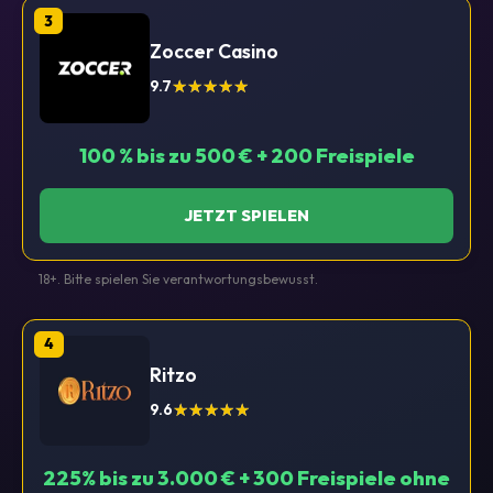
3
Zoccer Casino
9.7
★★★★★
★★★★★
100 % bis zu 500 € + 200 Freispiele
JETZT SPIELEN
18+. Bitte spielen Sie verantwortungsbewusst.
4
Ritzo
9.6
★★★★★
★★★★★
225% bis zu 3.000 € + 300 Freispiele ohne