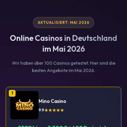
Zum
Inhalt
springen
AKTUALISIERT: MAI 2026
Online Casinos in Deutschland
im Mai 2026
Wir haben über 100 Casinos getestet. Hier sind die
besten Angebote im Mai 2026.
1
Mino Casino
9.9
★★★★★
★★★★★