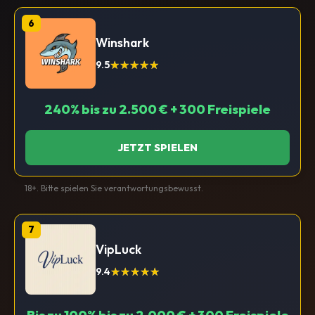
6
Winshark
9.5
★★★★★
★★★★★
240% bis zu 2.500 € + 300 Freispiele
JETZT SPIELEN
18+. Bitte spielen Sie verantwortungsbewusst.
7
VipLuck
9.4
★★★★★
★★★★★