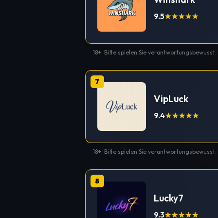
9.5
★★★★★
★★★★★
18+. Bitte spielen Sie verantwortungsbewusst.
7
VipLuck
9.4
★★★★★
★★★★★
18+. Bitte spielen Sie verantwortungsbewusst.
8
Lucky7
9.3
★★★★★
★★★★★