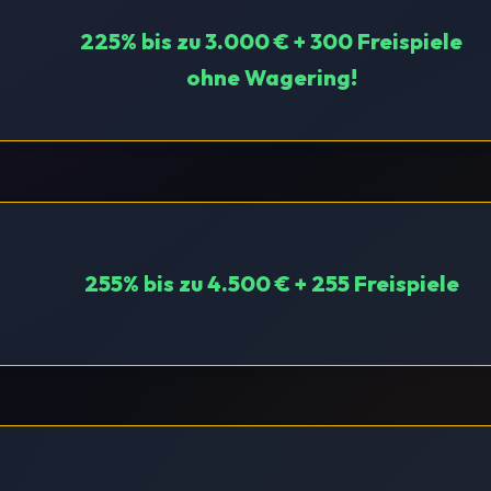
225% bis zu 3.000 € + 300 Freispiele
ohne Wagering!
255% bis zu 4.500 € + 255 Freispiele