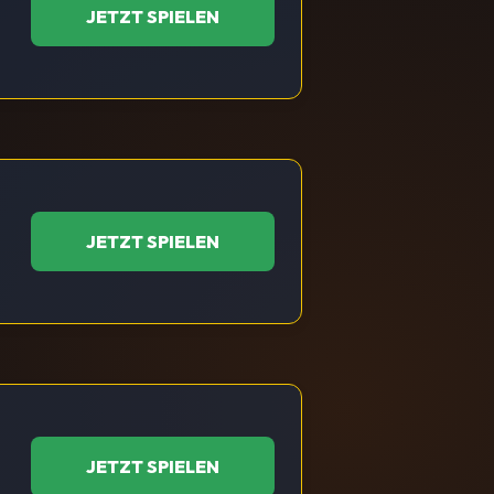
JETZT SPIELEN
JETZT SPIELEN
JETZT SPIELEN