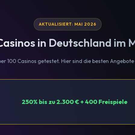
AKTUALISIERT: MAI 2026
Casinos in Deutschland im 
er 100 Casinos getestet. Hier sind die besten Angebote
250% bis zu 2.300 € + 400 Freispiele