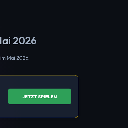
Mai 2026
 im Mai 2026.
JETZT SPIELEN