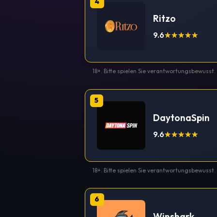
4
Ritzo
9.6
★★★★★
★★★★★
18+. Bitte spielen Sie verantwortungsbewusst.
5
DaytonaSpin
9.6
★★★★★
★★★★★
18+. Bitte spielen Sie verantwortungsbewusst.
6
Winshark