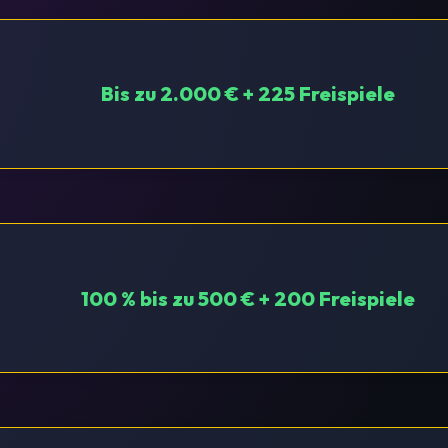
Bis zu 2.000 € + 225 Freispiele
100 % bis zu 500 € + 200 Freispiele