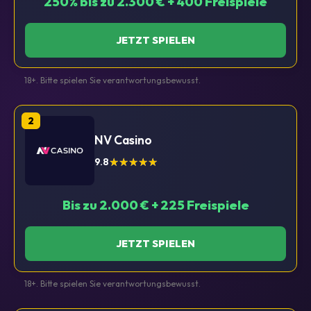
250% bis zu 2.300 € + 400 Freispiele
JETZT SPIELEN
18+. Bitte spielen Sie verantwortungsbewusst.
2
NV Casino
9.8
★★★★★
★★★★★
Bis zu 2.000 € + 225 Freispiele
JETZT SPIELEN
18+. Bitte spielen Sie verantwortungsbewusst.