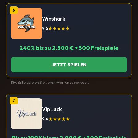
6
Winshark
9.5
★★★★★
★★★★★
240% bis zu 2.500 € + 300 Freispiele
JETZT SPIELEN
18+. Bitte spielen Sie verantwortungsbewusst.
7
VipLuck
9.4
★★★★★
★★★★★