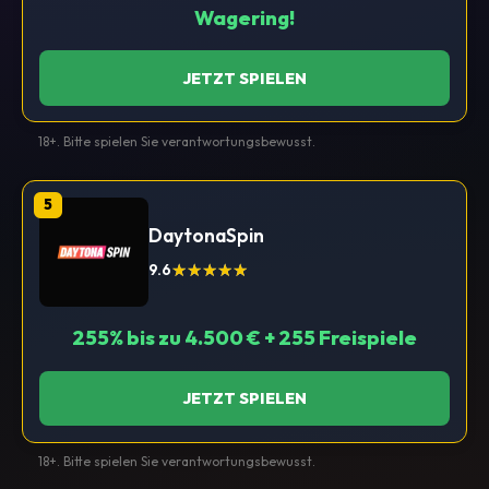
Wagering!
JETZT SPIELEN
18+. Bitte spielen Sie verantwortungsbewusst.
5
DaytonaSpin
9.6
★★★★★
★★★★★
255% bis zu 4.500 € + 255 Freispiele
JETZT SPIELEN
18+. Bitte spielen Sie verantwortungsbewusst.