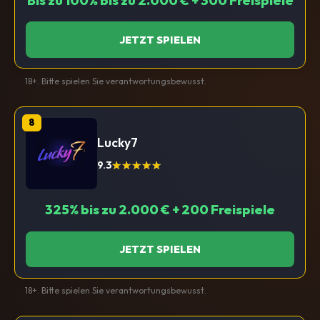
Bis zu 100% bis zu 2.000 € + 300 Freispiele
JETZT SPIELEN
18+. Bitte spielen Sie verantwortungsbewusst.
8
Lucky7
9.3
★★★★★
★★★★★
325% bis zu 2.000 € + 200 Freispiele
JETZT SPIELEN
18+. Bitte spielen Sie verantwortungsbewusst.