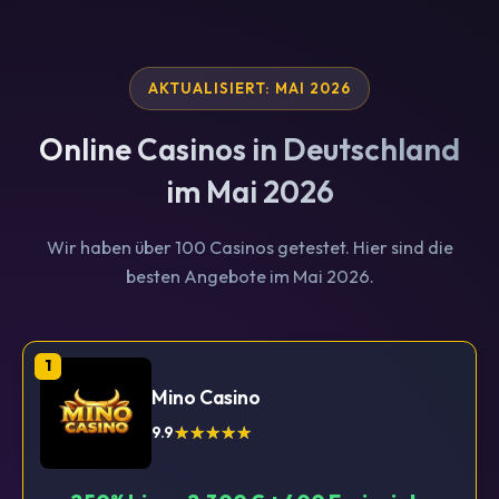
Zum
Inhalt
springen
AKTUALISIERT: MAI 2026
Online Casinos in Deutschland
im Mai 2026
Wir haben über 100 Casinos getestet. Hier sind die
besten Angebote im Mai 2026.
1
Mino Casino
9.9
★★★★★
★★★★★