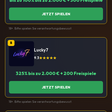
Bis zu 100% bis zu 2.000 € + 300 Freispiele
JETZT SPIELEN
18+. Bitte spielen Sie verantwortungsbewusst.
8
Lucky7
9.3
★★★★★
★★★★★
325% bis zu 2.000 € + 200 Freispiele
JETZT SPIELEN
18+. Bitte spielen Sie verantwortungsbewusst.