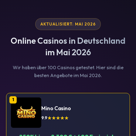
Zum
Inhalt
springen
AKTUALISIERT: MAI 2026
Online Casinos in Deutschland
im Mai 2026
Wir haben über 100 Casinos getestet. Hier sind die
besten Angebote im Mai 2026.
1
Mino Casino
9.9
★★★★★
★★★★★