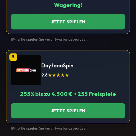
Wagering!
JETZT SPIELEN
18+. Bitte spielen Sie verantwortungsbewusst.
5
DaytonaSpin
9.6
★★★★★
★★★★★
255% bis zu 4.500 € + 255 Freispiele
JETZT SPIELEN
18+. Bitte spielen Sie verantwortungsbewusst.