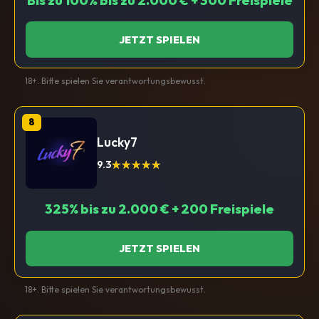
Bis zu 100% bis zu 2.000 € + 300 Freispiele
JETZT SPIELEN
18+. Bitte spielen Sie verantwortungsbewusst.
8
Lucky7
9.3
★★★★★
★★★★★
325% bis zu 2.000 € + 200 Freispiele
JETZT SPIELEN
18+. Bitte spielen Sie verantwortungsbewusst.