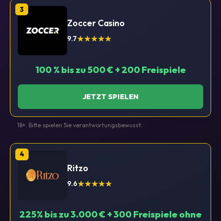
3
Zoccer Casino
9.7
★★★★★
★★★★★
100 % bis zu 500 € + 200 Freispiele
JETZT SPIELEN
18+. Bitte spielen Sie verantwortungsbewusst.
4
Ritzo
9.6
★★★★★
★★★★★
225% bis zu 3.000 € + 300 Freispiele ohne