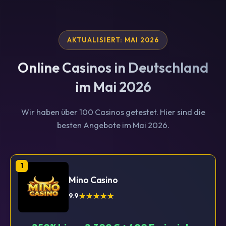
Zum
Inhalt
springen
AKTUALISIERT: MAI 2026
Online Casinos in Deutschland
im Mai 2026
Wir haben über 100 Casinos getestet. Hier sind die
besten Angebote im Mai 2026.
1
Mino Casino
9.9
★★★★★
★★★★★