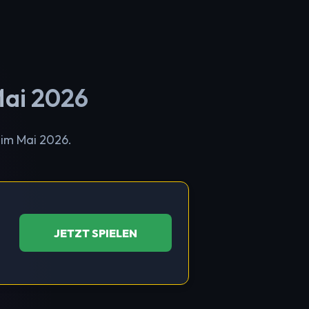
Mai 2026
 im Mai 2026.
JETZT SPIELEN