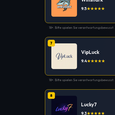
9.5
★★★★★
★★★★★
18+. Bitte spielen Sie verantwortungsbewusst.
7
VipLuck
9.4
★★★★★
★★★★★
18+. Bitte spielen Sie verantwortungsbewusst.
8
Lucky7
9.3
★★★★★
★★★★★