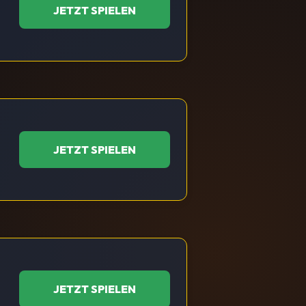
JETZT SPIELEN
JETZT SPIELEN
JETZT SPIELEN