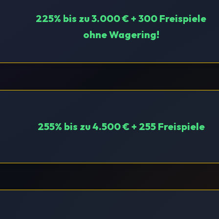
225% bis zu 3.000 € + 300 Freispiele
ohne Wagering!
255% bis zu 4.500 € + 255 Freispiele