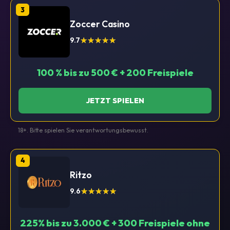
3
Zoccer Casino
9.7
★★★★★
★★★★★
100 % bis zu 500 € + 200 Freispiele
JETZT SPIELEN
18+. Bitte spielen Sie verantwortungsbewusst.
4
Ritzo
9.6
★★★★★
★★★★★
225% bis zu 3.000 € + 300 Freispiele ohne