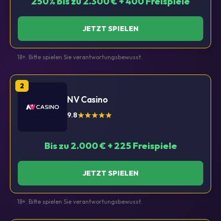
250% bis zu 2.300 € + 400 Freispiele
JETZT SPIELEN
18+. Bitte spielen Sie verantwortungsbewusst.
2
NV Casino
9.8
★★★★★
★★★★★
Bis zu 2.000 € + 225 Freispiele
JETZT SPIELEN
18+. Bitte spielen Sie verantwortungsbewusst.