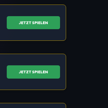
JETZT SPIELEN
JETZT SPIELEN