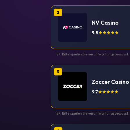
2
NV Casino
9.8
★★★★★
★★★★★
18+. Bitte spielen Sie verantwortungsbewusst.
3
Zoccer Casino
9.7
★★★★★
★★★★★
18+. Bitte spielen Sie verantwortungsbewusst.