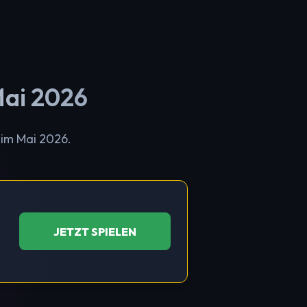
Mai 2026
 im Mai 2026.
JETZT SPIELEN