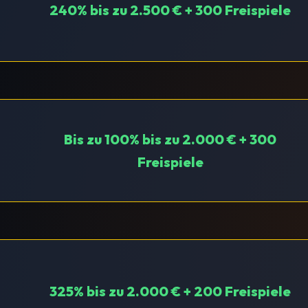
240% bis zu 2.500 € + 300 Freispiele
Bis zu 100% bis zu 2.000 € + 300
Freispiele
325% bis zu 2.000 € + 200 Freispiele