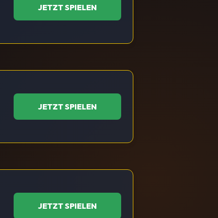
JETZT SPIELEN
JETZT SPIELEN
JETZT SPIELEN