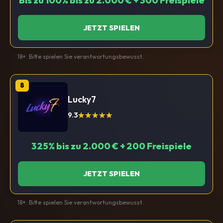
Bis zu 100% bis zu 2.000 € + 300 Freispiele
JETZT SPIELEN
18+. Bitte spielen Sie verantwortungsbewusst.
8
Lucky7
9.3
★★★★★
★★★★★
325% bis zu 2.000 € + 200 Freispiele
JETZT SPIELEN
18+. Bitte spielen Sie verantwortungsbewusst.