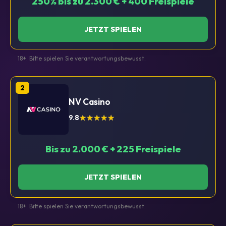
250% bis zu 2.300 € + 400 Freispiele
JETZT SPIELEN
18+. Bitte spielen Sie verantwortungsbewusst.
2
NV Casino
9.8
★★★★★
★★★★★
Bis zu 2.000 € + 225 Freispiele
JETZT SPIELEN
18+. Bitte spielen Sie verantwortungsbewusst.