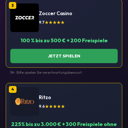
3
Zoccer Casino
9.7
★★★★★
★★★★★
100 % bis zu 500 € + 200 Freispiele
JETZT SPIELEN
18+. Bitte spielen Sie verantwortungsbewusst.
4
Ritzo
9.6
★★★★★
★★★★★
225% bis zu 3.000 € + 300 Freispiele ohne