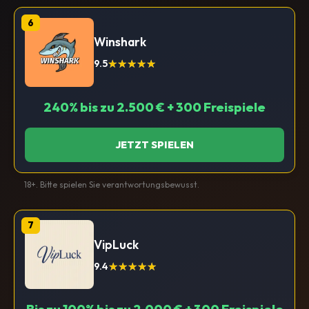
6
Winshark
9.5
★★★★★
★★★★★
240% bis zu 2.500 € + 300 Freispiele
JETZT SPIELEN
18+. Bitte spielen Sie verantwortungsbewusst.
7
VipLuck
9.4
★★★★★
★★★★★