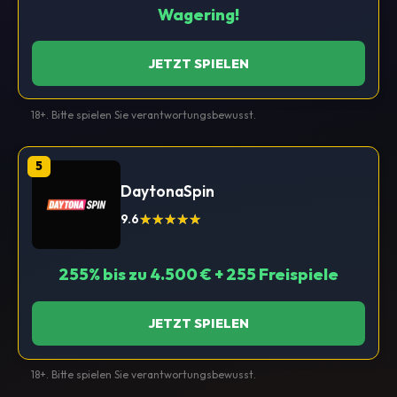
Wagering!
JETZT SPIELEN
18+. Bitte spielen Sie verantwortungsbewusst.
5
DaytonaSpin
9.6
★★★★★
★★★★★
255% bis zu 4.500 € + 255 Freispiele
JETZT SPIELEN
18+. Bitte spielen Sie verantwortungsbewusst.