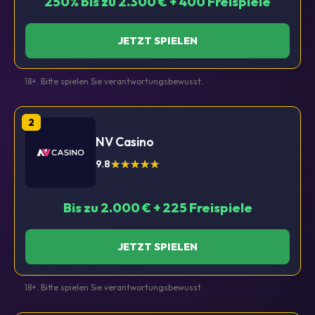
250% bis zu 2.300 € + 400 Freispiele
JETZT SPIELEN
18+. Bitte spielen Sie verantwortungsbewusst.
2
NV Casino
9.8
★★★★★
★★★★★
Bis zu 2.000 € + 225 Freispiele
JETZT SPIELEN
18+. Bitte spielen Sie verantwortungsbewusst.