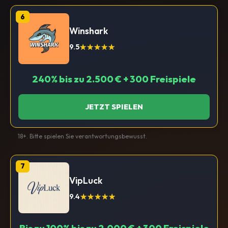
6
Winshark
9.5
★★★★★
★★★★★
240% bis zu 2.500 € + 300 Freispiele
JETZT SPIELEN
18+. Bitte spielen Sie verantwortungsbewusst.
7
VipLuck
9.4
★★★★★
★★★★★