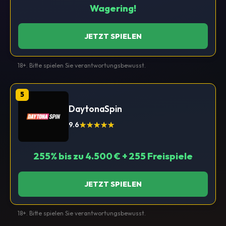
Wagering!
JETZT SPIELEN
18+. Bitte spielen Sie verantwortungsbewusst.
5
DaytonaSpin
9.6
★★★★★
★★★★★
255% bis zu 4.500 € + 255 Freispiele
JETZT SPIELEN
18+. Bitte spielen Sie verantwortungsbewusst.