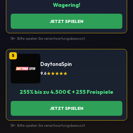
Wagering!
JETZT SPIELEN
18+. Bitte spielen Sie verantwortungsbewusst.
5
DaytonaSpin
9.6
★★★★★
★★★★★
255% bis zu 4.500 € + 255 Freispiele
JETZT SPIELEN
18+. Bitte spielen Sie verantwortungsbewusst.