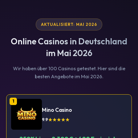
Zum
Inhalt
springen
AKTUALISIERT: MAI 2026
Online Casinos in Deutschland
im Mai 2026
Wir haben über 100 Casinos getestet. Hier sind die
besten Angebote im Mai 2026.
1
Mino Casino
9.9
★★★★★
★★★★★