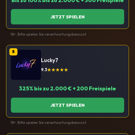
Bis zu 100% bis zu 2.000 € + 300 Freispiele
JETZT SPIELEN
18+. Bitte spielen Sie verantwortungsbewusst.
8
Lucky7
9.3
★★★★★
★★★★★
325% bis zu 2.000 € + 200 Freispiele
JETZT SPIELEN
18+. Bitte spielen Sie verantwortungsbewusst.