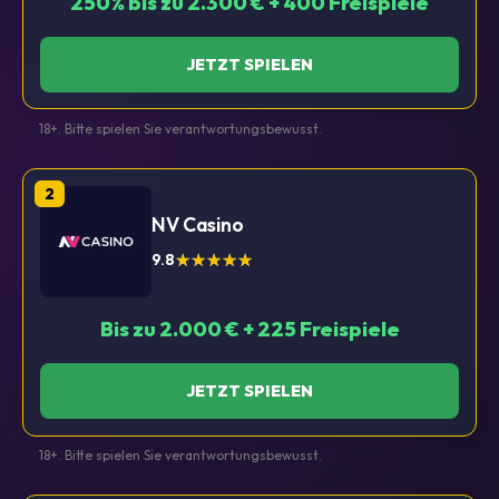
250% bis zu 2.300 € + 400 Freispiele
JETZT SPIELEN
18+. Bitte spielen Sie verantwortungsbewusst.
2
NV Casino
9.8
★★★★★
★★★★★
Bis zu 2.000 € + 225 Freispiele
JETZT SPIELEN
18+. Bitte spielen Sie verantwortungsbewusst.