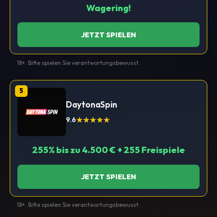
Wagering!
JETZT SPIELEN
18+. Bitte spielen Sie verantwortungsbewusst.
5
DaytonaSpin
9.6
★★★★★
★★★★★
255% bis zu 4.500 € + 255 Freispiele
JETZT SPIELEN
18+. Bitte spielen Sie verantwortungsbewusst.