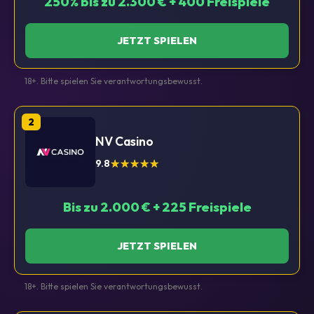
250% bis zu 2.300 € + 400 Freispiele
JETZT SPIELEN
18+. Bitte spielen Sie verantwortungsbewusst.
2
NV Casino
9.8
★★★★★
★★★★★
Bis zu 2.000 € + 225 Freispiele
JETZT SPIELEN
18+. Bitte spielen Sie verantwortungsbewusst.