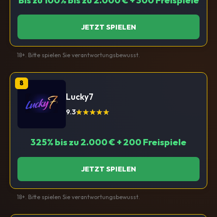
Bis zu 100% bis zu 2.000 € + 300 Freispiele
JETZT SPIELEN
18+. Bitte spielen Sie verantwortungsbewusst.
8
Lucky7
9.3
★★★★★
★★★★★
325% bis zu 2.000 € + 200 Freispiele
JETZT SPIELEN
18+. Bitte spielen Sie verantwortungsbewusst.