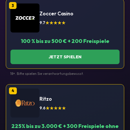
3
Zoccer Casino
9.7
★★★★★
★★★★★
100 % bis zu 500 € + 200 Freispiele
JETZT SPIELEN
18+. Bitte spielen Sie verantwortungsbewusst.
4
Ritzo
9.6
★★★★★
★★★★★
225% bis zu 3.000 € + 300 Freispiele ohne