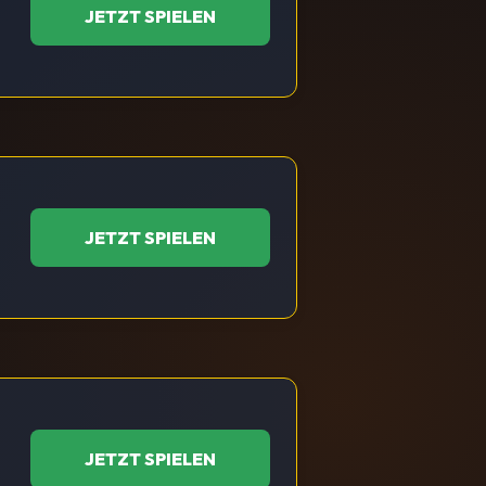
JETZT SPIELEN
JETZT SPIELEN
JETZT SPIELEN