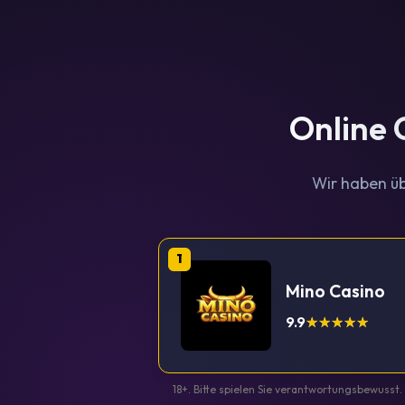
Zum
Inhalt
springen
Online 
Wir haben üb
1
Mino Casino
9.9
★★★★★
★★★★★
18+. Bitte spielen Sie verantwortungsbewusst.