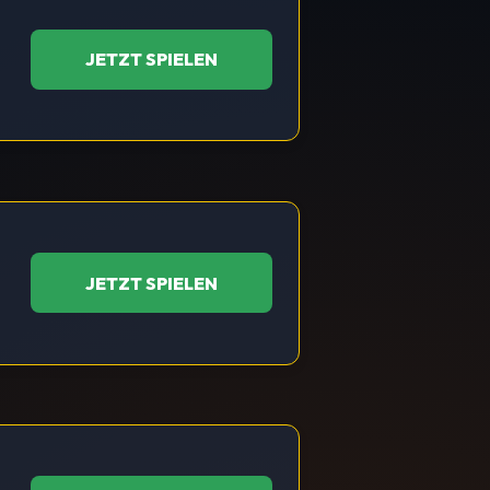
JETZT SPIELEN
JETZT SPIELEN