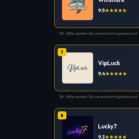
9.5
★★★★★
★★★★★
18+. Bitte spielen Sie verantwortungsbewusst.
7
VipLuck
9.4
★★★★★
★★★★★
18+. Bitte spielen Sie verantwortungsbewusst.
8
Lucky7
9.3
★★★★★
★★★★★