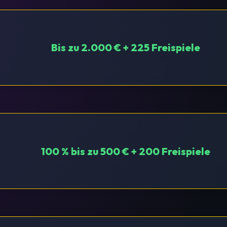
Bis zu 2.000 € + 225 Freispiele
100 % bis zu 500 € + 200 Freispiele