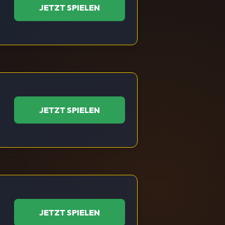
JETZT SPIELEN
JETZT SPIELEN
JETZT SPIELEN