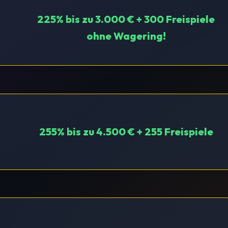
225% bis zu 3.000 € + 300 Freispiele
ohne Wagering!
255% bis zu 4.500 € + 255 Freispiele