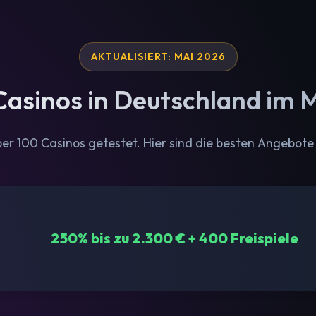
AKTUALISIERT: MAI 2026
Casinos in Deutschland im 
er 100 Casinos getestet. Hier sind die besten Angebote
250% bis zu 2.300 € + 400 Freispiele