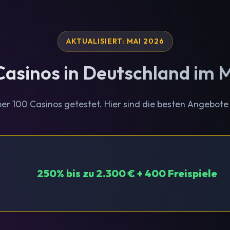
AKTUALISIERT: MAI 2026
Casinos in Deutschland im 
er 100 Casinos getestet. Hier sind die besten Angebote
250% bis zu 2.300 € + 400 Freispiele