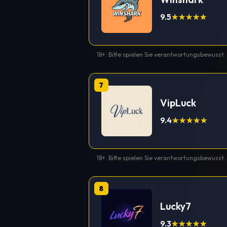
9.5
★★★★★
★★★★★
18+. Bitte spielen Sie verantwortungsbewusst.
7
VipLuck
9.4
★★★★★
★★★★★
18+. Bitte spielen Sie verantwortungsbewusst.
8
Lucky7
9.3
★★★★★
★★★★★