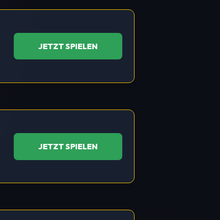
JETZT SPIELEN
JETZT SPIELEN