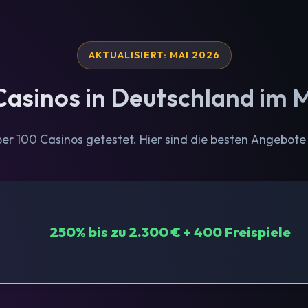
AKTUALISIERT: MAI 2026
Casinos in Deutschland im 
er 100 Casinos getestet. Hier sind die besten Angebote
250% bis zu 2.300 € + 400 Freispiele