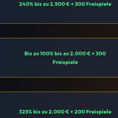
240% bis zu 2.500 € + 300 Freispiele
Bis zu 100% bis zu 2.000 € + 300
Freispiele
325% bis zu 2.000 € + 200 Freispiele