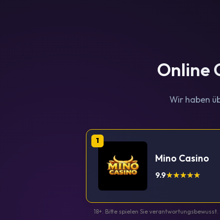
Zum
Inhalt
springen
Online 
Wir haben üb
1
Mino Casino
9.9
★★★★★
★★★★★
18+. Bitte spielen Sie verantwortungsbewusst.