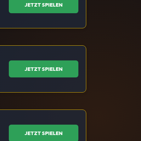
JETZT SPIELEN
JETZT SPIELEN
JETZT SPIELEN