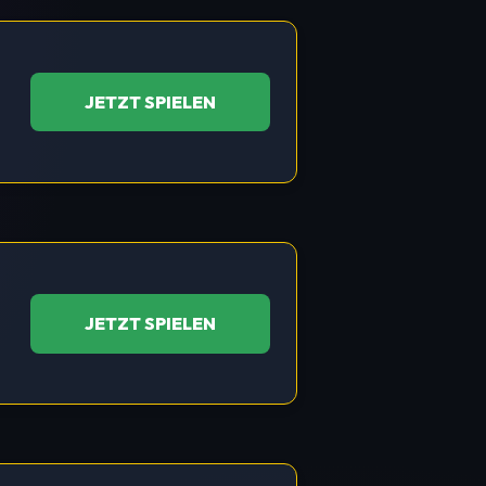
JETZT SPIELEN
JETZT SPIELEN