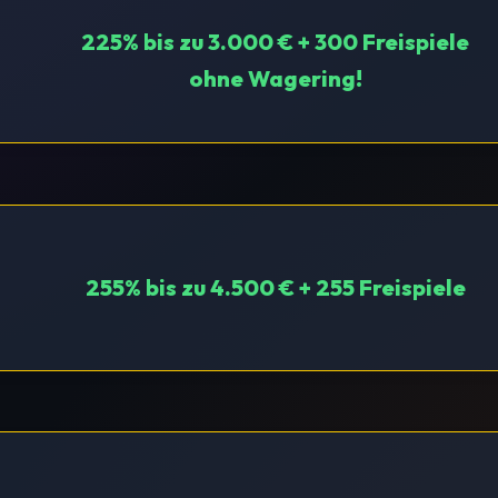
225% bis zu 3.000 € + 300 Freispiele
ohne Wagering!
255% bis zu 4.500 € + 255 Freispiele