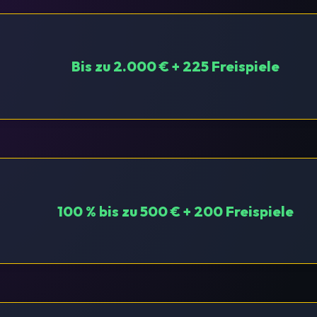
Bis zu 2.000 € + 225 Freispiele
100 % bis zu 500 € + 200 Freispiele