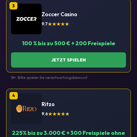
3
Zoccer Casino
9.7
★★★★★
★★★★★
100 % bis zu 500 € + 200 Freispiele
JETZT SPIELEN
18+. Bitte spielen Sie verantwortungsbewusst.
4
Ritzo
9.6
★★★★★
★★★★★
225% bis zu 3.000 € + 300 Freispiele ohne