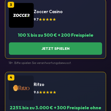
3
Zoccer Casino
9.7
★★★★★
★★★★★
100 % bis zu 500 € + 200 Freispiele
JETZT SPIELEN
18+. Bitte spielen Sie verantwortungsbewusst.
4
Ritzo
9.6
★★★★★
★★★★★
225% bis zu 3.000 € + 300 Freispiele ohne